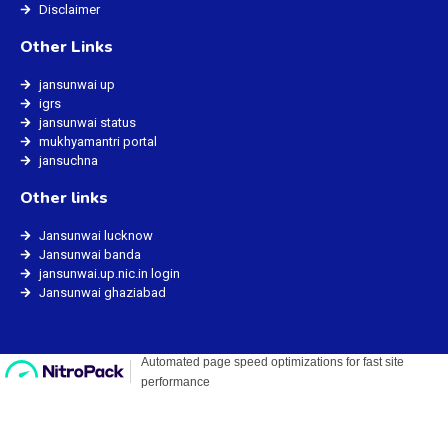
Disclaimer
Other Links
jansunwai up
igrs
jansunwai status
mukhyamantri portal
jansuchna
Other links
Jansunwai lucknow
Jansunwai banda
jansunwai.up.nic.in login
Jansunwai ghaziabad