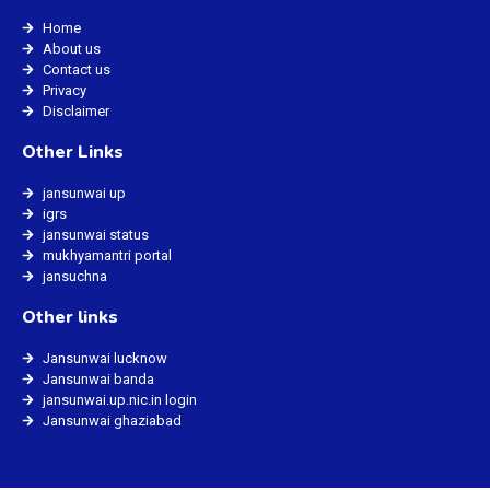
Home
About us
Contact us
Privacy
Disclaimer
Other Links
jansunwai up
igrs
jansunwai status
mukhyamantri portal
jansuchna
Other links
Jansunwai lucknow
Jansunwai banda
jansunwai.up.nic.in login
Jansunwai ghaziabad